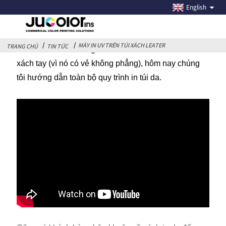
MÁY IN UV TRÊN TÚI XÁCH LEATER
English
MÁY IN UV TRÊN TÚI XÁCH LEATER
TRANG CHỦ
TIN TỨC
Rất nhiều khách hàng tò mò về cách in túi tote/túi
xách tay (vì nó có vẻ không phẳng), hôm nay chúng
tôi hướng dẫn toàn bộ quy trình in túi da.