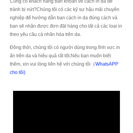
Cũng có khách hàng băn khoăn về cách in da để
tránh bị nứt?Chúng tôi có các kỹ sư hậu mãi chuyên
nghiệp để hướng dẫn bạn cách in da đúng cách và
bạn sẽ nhận được đơn đặt hàng cho tất cả các loại in
theo yêu cầu cá nhân hóa trên da.
Đồng thời, chúng tôi có người dùng trong lĩnh vực in
ấn trên da và hiệu quả rất tốt.Nếu bạn muốn biết
thêm, xin vui lòng liên hệ với chúng tôi
（WhatsAPP
cho tôi)