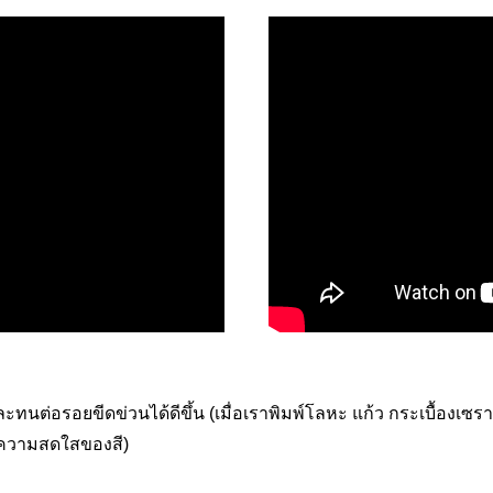
ละทนต่อรอยขีดข่วนได้ดีขึ้น (เมื่อเราพิมพ์โลหะ แก้ว กระเบื้องเซรา
ละความสดใสของสี)