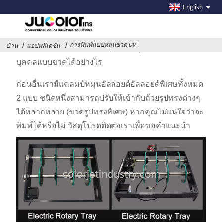
การพิมพ์แบบหมุนขวด UV
English
การพิมพ์แบบหมุนขวด UV
บ้าน
แอปพลิเคชัน
เครื่องพิมพ์ UV สามารถนำไปใช้ในธุรกิจการพิมพ์ส่วน
บุคคลแบบขวดได้อย่างไร
ก่อนอื่นเรามีแคลมป์หมุนอัลลอยด์อัลลอยด์พิเศษทั้งหมด
2 แบบ ชนิดหนึ่งสามารถปรับให้เข้ากับถ้วยรูปทรงต่างๆ
ได้หลากหลาย (ขวดรูปทรงพิเศษ) หากคุณไม่แน่ใจว่าจะ
พิมพ์ได้หรือไม่ วัสดุโปรดติดต่อเราเพื่อขอคำแนะนำ