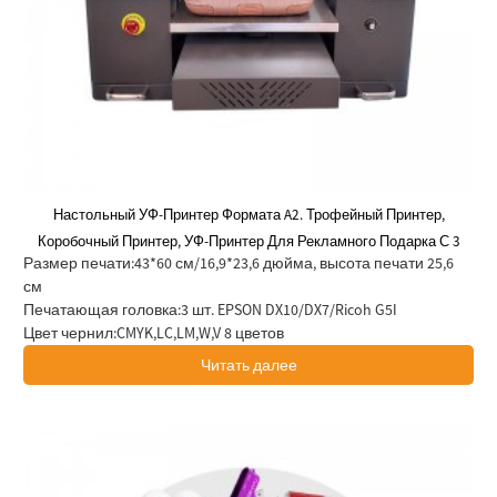
Настольный УФ-Принтер Формата A2. Трофейный Принтер,
Коробочный Принтер, УФ-Принтер Для Рекламного Подарка С 3
Размер печати:
43*60 см/16,9*23,6 дюйма, высота печати 25,6
Печатающими Головками EP SON DX7, 3200-U1, DX10 Для Деловой
см
УФ-Печати.
Печатающая головка:
3 шт. EPSON DX10/DX7/Ricoh G5I
Цвет чернил:
CMYK,LC,LM,W,V 8 цветов
Читать далее