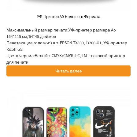
УФ-Принтер A0 Большого Формата
Максимальный размер печати:
УФ-принтер размера Ao
164*115 см/64*45 дюймов
Печатающие головки:
3 шт. EPSON TX800, I3200-U1, УФ-принтер
Ricoh G5I
Цвета чернил:
Белый + CMYK/CMYK, LC, LM + лаковый принтер
для печати
Читать далее