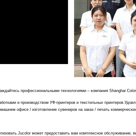
ждайтесь профессиональными технологиями – компания Shanghai Colorjet
работками и производством УФ-принтеров и текстильных принтеров.Удов
домашнем офисе / изготовление сувениров на заказ / печать коммерчески
еализовать.Jucolor может предоставить вам комплексное обслуживание, 