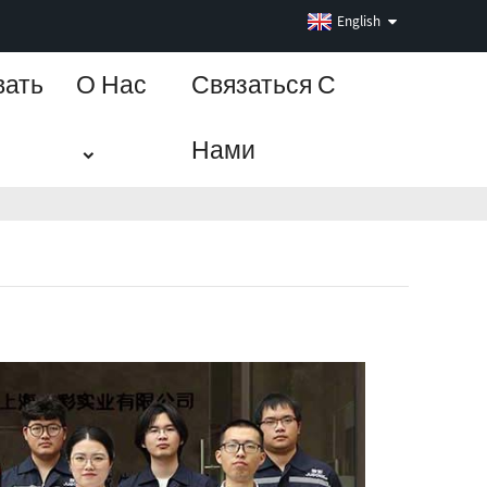
English
вать
О Нас
Связаться С
Нами