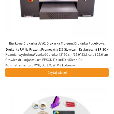
Biurkowa Drukarka UV A2 Drukarka Trofeum, Drukarka Pudełkowa,
Drukarka UV Na Prezent Promocyjny Z 3 Głowicami Drukującymi EP SON
Rozmiar wydruku:
Wysokość druku 43*60 cm/16,9*23,6 cala i 25,6 cm
DX7, 3200-U1, DX10 Do Biznesowego Druku UV
Głowica drukująca:
3 szt. EPSON DX10/DX7/Ricoh G5I
Kolor atramentu:
CMYK, LC, LM, W, V 8 kolorów
Czytaj więcej