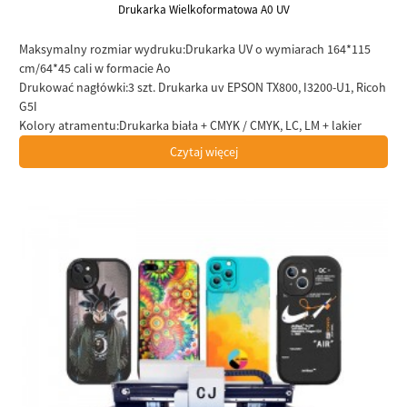
Drukarka Wielkoformatowa A0 UV
Maksymalny rozmiar wydruku:
Drukarka UV o wymiarach 164*115
cm/64*45 cali w formacie Ao
Drukować nagłówki:
3 szt. Drukarka uv EPSON TX800, I3200-U1, Ricoh
G5I
Kolory atramentu:
Drukarka biała + CMYK / CMYK, LC, LM + lakier
Czytaj więcej