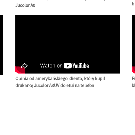
b
Jucolor A0
Opinia od amerykańskiego klienta, który kupił
F
drukarkę Jucolor A3UV do etui na telefon
k