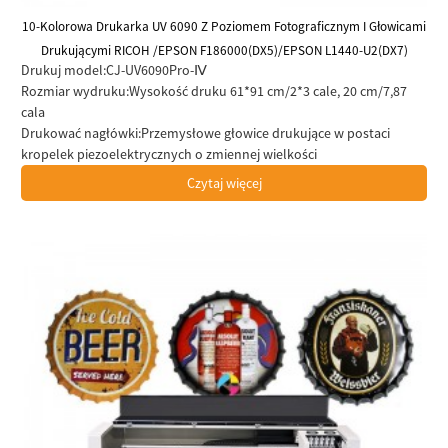
10-Kolorowa Drukarka UV 6090 Z Poziomem Fotograficznym I Głowicami
Drukującymi RICOH /EPSON F186000(DX5)/EPSON L1440-U2(DX7)
Drukuj model:
CJ-UV6090Pro-Ⅳ
Wysokiej Jakości Drukarka
Rozmiar wydruku:
Wysokość druku 61*91 cm/2*3 cale, 20 cm/7,87
cala
Drukować nagłówki:
Przemysłowe głowice drukujące w postaci
kropelek piezoelektrycznych o zmiennej wielkości
Czytaj więcej