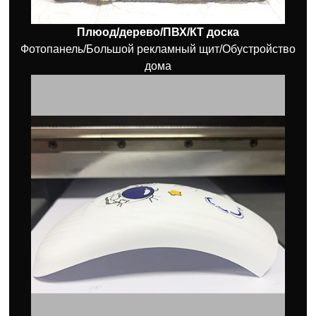
Плюод/дерево/ПВХ/КТ доска
Фотопанель/Большой рекламный щит/Обустройство
дома