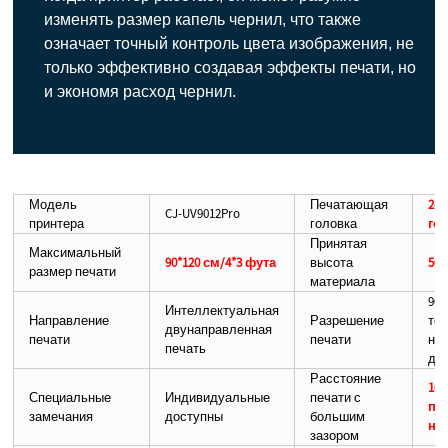
изменять размер капель чернил, что также
означает точный контроль цвета изображения, не
только эффективно создавая эффекты печати, но
и экономя расход чернил.
Модель
Печатающая
2-
CJ-UV9012Pro
принтера
головка
гол
Принятая
Максимальный
90*120 см/4*3 фута
высота
50 
размер печати
материала
900
Интеллектуальная
Направление
Разрешение
точ
двунаправленная
печати
печати
на 
печать
дю
Расстояние
10
Специальные
Индивидуальные
печати с
пе
замечания
доступны
большим
не
зазором