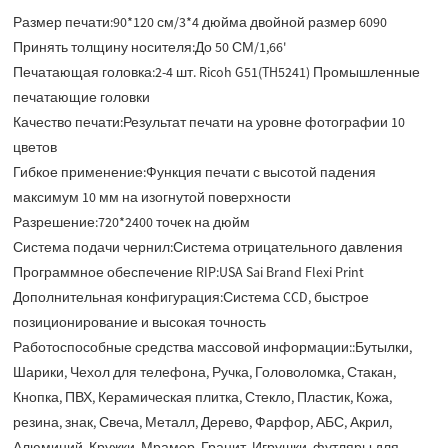
Размер печати:
90*120 см/3*4 дюйма двойной размер 6090
Принять толщину носителя:
До 50 СМ/1,66'
Печатающая головка:
2-4 шт. Ricoh G51(TH5241) Промышленные
печатающие головки
Качество печати:
Результат печати на уровне фотографии 10
цветов
Гибкое применение:
Функция печати с высотой падения
максимум 10 мм на изогнутой поверхности
Разрешение:
720*2400 точек на дюйм
Система подачи чернил:
Система отрицательного давления
Программное обеспечение RIP:
USA Sai Brand Flexi Print
Дополнительная конфигурация:
Система CCD, быстрое
позиционирование и высокая точность
Работоспособные средства массовой информации::
Бутылки,
Шарики, Чехол для телефона, Ручка, Головоломка, Стакан,
Кнопка, ПВХ, Керамическая плитка, Стекло, Пластик, Кожа,
резина, знак, Свеча, Металл, Дерево, Фарфор, АБС, Акрил,
Алюминий, Кружки, Мрамор, Гранит, Игрушки, футляры для