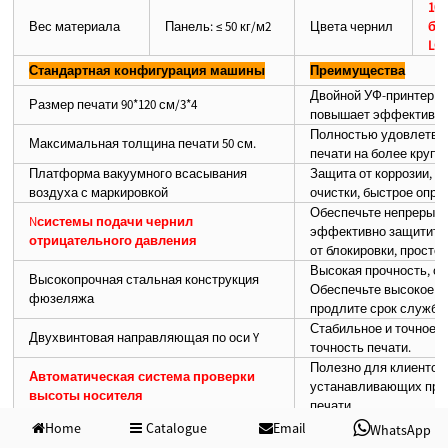
10 
Вес материала
Панель: ≤ 50 кг/м2
Цвета чернил
бе
LGg
Стандартная конфигурация машины
Преимущества
Двойной УФ-принтер 6
Размер печати 90*120 см/3*4
повышает эффективнос
Полностью удовлетвор
Максимальная толщина печати 50 см.
печати на более крупн
Платформа вакуумного всасывания
Защита от коррозии, о
воздуха с маркировкой
очистки, быстрое опре
Обеспечьте непрерывн
N
системы подачи чернил
эффективно защитите
отрицательного давления
от блокировки, просто
Высокая прочность, о
Высокопрочная стальная конструкция
Обеспечьте высокое ка
фюзеляжа
продлите срок службы
Стабильное и точное 
Двухвинтовая направляющая по оси Y
точность печати.
Полезно для клиентов
Автоматическая система проверки
устанавливающих пра
высоты носителя
печати.
Поддерживайте беглос
Home
Catalogue
Email
WhatsApp
Система нагрева чернил
также может нормальн