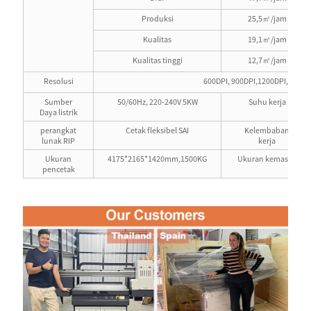
Produksi
25,5㎡/jam
Kualitas
19,1㎡/jam
Kualitas tinggi
12,7㎡/jam
Resolusi
600DPI, 900DPI,1200DPI, 1800D
Sumber
50/60Hz, 220-240V 5KW
Suhu kerja
Daya listrik
perangkat
Cetak fleksibel SAI
Kelembaban
lunak RIP
kerja
Ukuran
4175*2165*1420mm,1500KG
Ukuran kemasan
pencetak