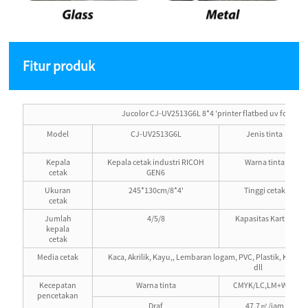
Fitur produk
Jucolor CJ-UV2513G6L 8*4 'printer flatbed uv format 
Model
CJ-UV2513G6L
Jenis tinta
Kepala
Kepala cetak industri RICOH
Warna tinta
cetak
GEN6
Ukuran
245*130cm/8*4'
Tinggi cetak
cetak
Jumlah
4/5/8
Kapasitas Kartrid
kepala
cetak
Media cetak
Kaca, Akrilik, Kayu,, Lembaran logam, PVC, Plastik, Kerami
dll
Kecepatan
Warna tinta
CMYK/LC,LM+W+V
pencetakan
Draf
47,7㎡/jam