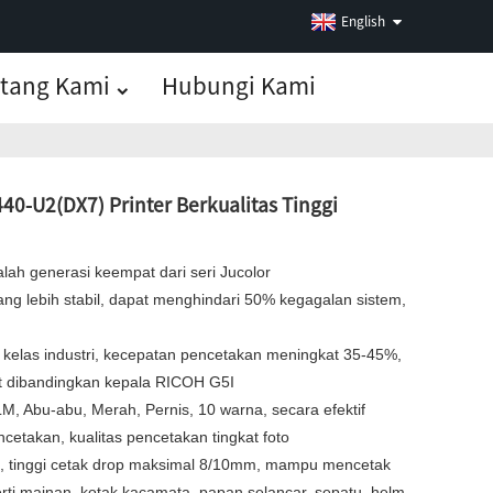
English
tang Kami
Hubungi Kami
0-U2(DX7) Printer Berkualitas Tinggi
lah generasi keempat dari seri Jucolor
ang lebih stabil, dapat menghindari 50% kegagalan sistem,
 kelas industri, kecepatan pencetakan meningkat 35-45%,
kit dibandingkan kepala RICOH G5I
M, Abu-abu, Merah, Pernis, 10 warna, secara efektif
cetakan, kualitas pencetakan tingkat foto
8”, tinggi cetak drop maksimal 8/10mm, mampu mencetak
rti mainan, kotak kacamata, papan selancar, sepatu, helm,