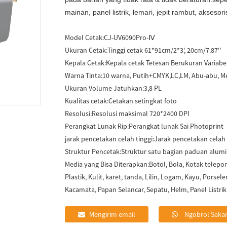
mainan, panel listrik, lemari, jepit rambut, aksesoris
Model Cetak:
CJ-UV6090Pro-Ⅳ
Ukuran Cetak:
Tinggi cetak 61*91cm/2*3', 20cm/7.87''
Kepala Cetak:
Kepala cetak Tetesan Berukuran Variabel
Warna Tinta:
10 warna, Putih+CMYK,LC,LM, Abu-abu, M
Ukuran Volume Jatuhkan:
3,8 PL
Kualitas cetak:
Cetakan setingkat foto
Resolusi:
Resolusi maksimal 720*2400 DPI
Perangkat Lunak Rip:
Perangkat lunak Sai Photoprint
jarak pencetakan celah tinggi:
Jarak pencetakan celah
Struktur Pencetak:
Struktur satu bagian paduan alum
Media yang Bisa Diterapkan:
Botol, Bola, Kotak telepon
Plastik, Kulit, karet, tanda, Lilin, Logam, Kayu, Porse
Kacamata, Papan Selancar, Sepatu, Helm, Panel Listrik,
Mengirim email
Ngobrol Seka