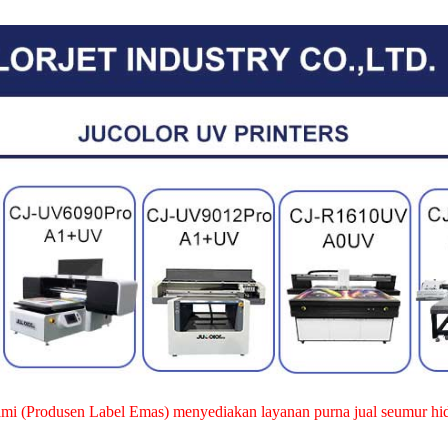
mi (Produsen Label Emas) menyediakan layanan purna jual seumur hi