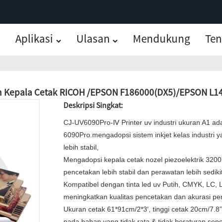
Aplikasi
Ulasan
Mendukung
Ten
n Kepala Cetak RICOH /EPSON F186000(DX5)/EPSON L144
Deskripsi Singkat:
CJ-UV6090Pro-Ⅳ Printer uv industri ukuran A1 ada
6090Pro.mengadopsi sistem inkjet kelas industri y
lebih stabil,
Mengadopsi kepala cetak nozel piezoelektrik 3200
pencetakan lebih stabil dan perawatan lebih sedi
Kompatibel dengan tinta led uv Putih, CMYK, LC, L
meningkatkan kualitas pencetakan dan akurasi pen
Ukuran cetak 61*91cm/2*3′, tinggi cetak 20cm/7.
pada bahan yang tidak rata & tidak beraturan.sepe