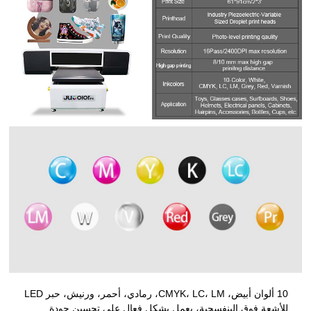
10 ألوان أبيض، CMYK، LC، LM، رمادي، أحمر، ورنيش، حبر LED
للأشعة فوق البنفسجية، يعمل بشكل فعال على تحسين جودة