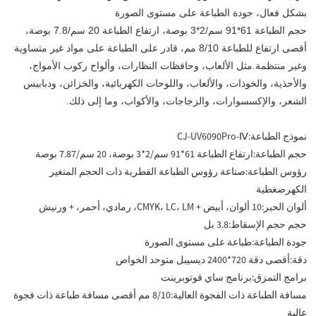
بشكل فعال، جودة الطباعة على مستوى الصورة
حجم الطباعة 61*91 سم/2*3 بوصة، ارتفاع الطباعة 20 سم/7.8 بوصة،
أقصى ارتفاع للطباعة 8/10 مم، قادر على الطباعة على مواد غير متساوية
وغير منتظمة.مثل الألعاب، وحافظات النظارات، وألواح ركوب الأمواج،
والأحذية، والخوذات، والألعاب، واللوحات الكهربائية، والخزائن، ودبابيس
الشعر، والإكسسوارات، والزجاجات، والأكواب، وما إلى ذلك.
نموذج الطباعة:
CJ-UV6090Pro-Ⅳ
حجم الطباعة:
ارتفاع الطباعة 61*91 سم/2*3 بوصة، 20 سم/7.87 بوصة
رؤوس الطباعة:
صناعة رؤوس الطباعة القطرية ذات الحجم المتغير
الكهرضغطية
ألوان الحبر:
10 ألوان، أبيض + CMYK، LC، LM، رمادي، أحمر، + ورنيش
حجم حجم الإسقاط:
3.8 بل
جودة الطباعة:
طباعة على مستوى الصورة
دقة:
أقصى دقة 720*2400 ديسيبل متوحد الخواص
برامج التمزق:
برنامج ساي فوتوبرينت
مسافة الطباعة ذات الفجوة العالية:
8/10 مم أقصى مسافة طباعة ذات فجوة
عالية