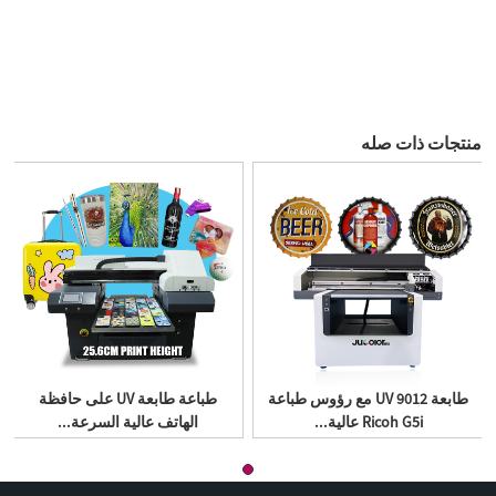
منتجات ذات صله
طابعة UV 9012 مع رؤوس طباعة
طباعة طابعة UV على حافظة
Ricoh G5i عالية...
الهاتف عالية السرعة...