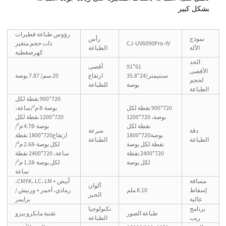
بشكل كبير
رؤوس طباعة قطيرات
نموذج
رأس
CJ-UV6090Pro-IV
ذات حجم متغير
الآلة
الطباعة
كهرضغطية
الحد
61*91
أقصى
الأقصى
سنتيمتر/24*35.8
ارتفاع
20 سم/ 7.87 بوصة
لحجم
بوصة
للطباعة
الطباعة
720*900 نقطة لكل
720*900 نقطة لكل
بوصة-8 م²/ساعة،
بوصة، 720*1200
720*1200 نقطة لكل
نقطة لكل
بوصة-4.78 م²/
دقة
سرعة
بوصة720*1800
ارتفاع720*1800 نقطة
الطباعة
الطباعة
نقطة لكل بوصة
لكل بوصة-2.68 م²/
720*2400 نقطة
ساعة، 720*2400 نقطة
لكل بوصة
لكل بوصة-1.28 م²/
ساعة
مسافة
أبيض + CMYK، LC، LM،
ألوان
إسقاط
8.10 ملم
رمادي، أحمر + ورنيش /
الحبر
عالية
برايمر
برنامج
تكنولوجيا
طباعة الصور
تقنية مايكرو بيزو
ريب
الطباعة