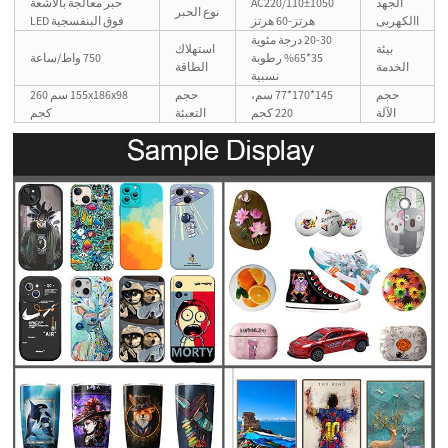
الجهد
AC220/110±1050
حبر معالجة بالأشعة
نوع الحبر
االكهربى
هرتز-60 هرتز
فوق البنفسجية LED
20-30 درجة مئوية
بيئة
استهلاك
35*65% رطوبة
750 واط/ساعة
الخدمة
الطاقة
نسبية
حجم
145*170*77 سم،
حجم
155x186x98 سم 260
الآلة
220 كجم
التعبئة
كجم