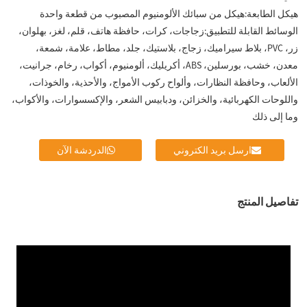
هيكل الطابعة:
هيكل من سبائك الألومنيوم المصبوب من قطعة واحدة
الوسائط القابلة للتطبيق:
زجاجات، كرات، حافظة هاتف، قلم، لغز، بهلوان،
زر، PVC، بلاط سيراميك، زجاج، بلاستيك، جلد، مطاط، علامة، شمعة،
معدن، خشب، بورسلين، ABS، أكريليك، ألومنيوم، أكواب، رخام، جرانيت،
الألعاب، وحافظة النظارات، وألواح ركوب الأمواج، والأحذية، والخوذات،
واللوحات الكهربائية، والخزائن، ودبابيس الشعر، والإكسسوارات، والأكواب،
وما إلى ذلك
ارسل بريد الكتروني
الدردشة الآن
تفاصيل المنتج