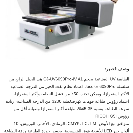
وصف قصير:
الطابعة UV الصناعية بحجم CJ-UV6090Pro-Ⅳ A1 هي الجيل الرابع من
سلسلة Jucolor 6090Pro.اعتماد نظام نفث الحبر من الدرجة الصناعية
الأكثر استقرارًا، ويمكن تجنب 50٪ من فشل النظام، وأكثر استقرارًا،
اعتماد رؤوس طباعة فوهات كهرضغطية 3200 من الدرجة الصناعية، زيادة
سرعة الطباعة بنسبة 35-45%، طباعة أكثر استقرارًا وصيانة أقل من
رؤوس RICOH G5I
متوافق مع الأبيض، CMYK، LC، LM، الرمادي، الأحمر، الورنيش، 10
ألوان حبر LED للأشعة فوق البنفسجية، يحسن جودة الطباعة ودقة الطباعة