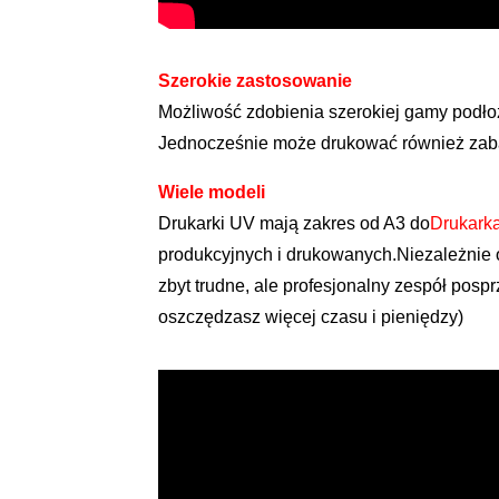
Szerokie zastosowanie
Możliwość zdobienia szerokiej gamy podłoży
Jednocześnie może drukować również zabaw
Wiele modeli
Drukarki UV mają zakres od A3 do
Drukark
produkcyjnych i drukowanych.Niezależnie o
zbyt trudne, ale profesjonalny zespół pos
oszczędzasz więcej czasu i pieniędzy)