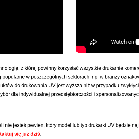
chnologię, z której powinny korzystać wszystkie drukarnie kom
ziej popularne w poszczególnych sektorach, np. w branży oznako
uktów do drukowania UV jest wyższa niż w przypadku zwykłyc
wybór dla indywidualnej przedsiębiorczości i spersonalizowany
śli nie jesteś pewien, który model lub typ drukarki UV będzie na
aktuj się już dziś
.