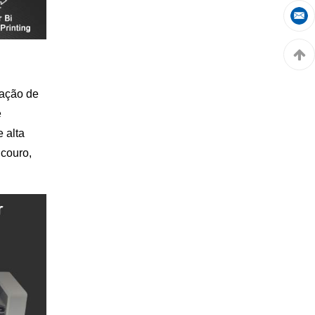
cação de
e
 alta
 couro,