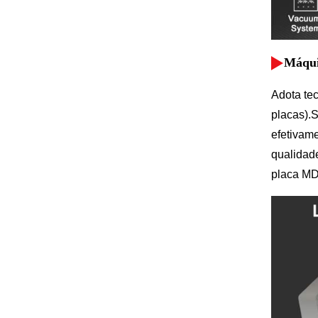
Máqui
Adota te
placas).
S
efetivame
qualidad
placa MDF