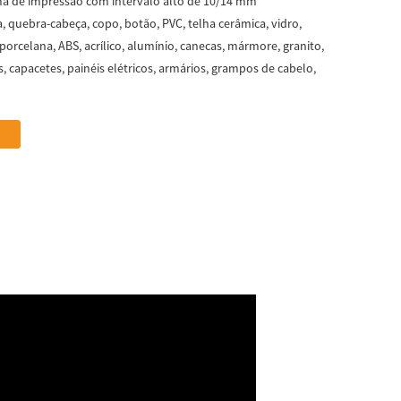
ma de impressão com intervalo alto de 10/14 mm
a, quebra-cabeça, copo, botão, PVC, telha cerâmica, vidro,
 porcelana, ABS, acrílico, alumínio, canecas, mármore, granito,
, capacetes, painéis elétricos, armários, grampos de cabelo,