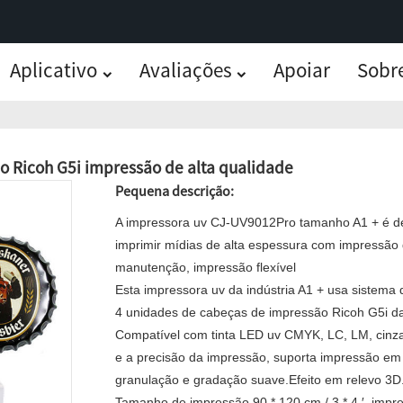
Aplicativo
Avaliações
Apoiar
Sobr
 Ricoh G5i impressão de alta qualidade
Pequena descrição:
A impressora uv CJ-UV9012Pro tamanho A1 + é des
imprimir mídias de alta espessura com impressão
manutenção, impressão flexível
Esta impressora uv da indústria A1 + usa sistema 
4 unidades de cabeças de impressão Ricoh G5i da
Compatível com tinta LED uv CMYK, LC, LM, cinza
e a precisão da impressão, suporta impressão em n
granulação e gradação suave.Efeito em relevo 3D
Tamanho de impressão 90 * 120 cm / 3 * 4 ′, impr