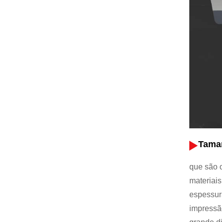
Tama
que são 
materiais
espessura
impressão