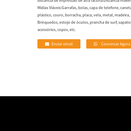
distância de impressão de alta lacuna:
Distância máxi
Mídias Viáveis:
Garrafas, bolas, capa de telefone, canet
plástico, couro, borracha, placa, vela, metal, madeira,
Brinquedos, estojo de óculos, prancha de surf, sapatos
acessórios, copos, etc.
Enviar email
Conversar Agora