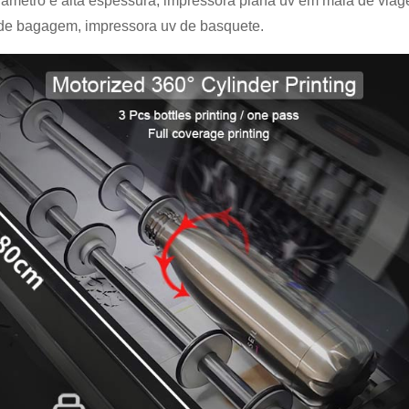
iâmetro e alta espessura, impressora plana uv em mala de viag
 de bagagem, impressora uv de basquete.