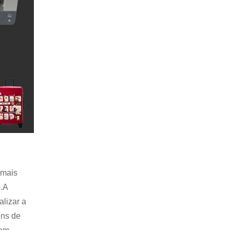
 mais
o.A
alizar a
ens de