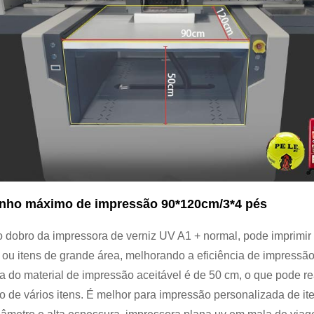
nho máximo de impressão 90*120cm/3*4 pés
o dobro da impressora de verniz UV A1 + normal, pode imprimir
 ou itens de grande área, melhorando a eficiência de impressã
 do material de impressão aceitável é de 50 cm, o que pode re
 de vários itens. É melhor para impressão personalizada de it