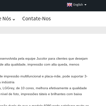
English
e Nós
Contate-Nos
envolvida pela equipe Jucolor para clientes que desejam
 de alta qualidade, impressão com alta queda, menos
de impressão multifuncional e placa-mãe, pode suportar 3-
 indústria
, LGGrey, de 10 cores, melhora efetivamente a qualidade
ível de foto, impressões táteis e brilhantes com baixa
.
essão dupla do que o modelo 6090 pode satisfazer muito os